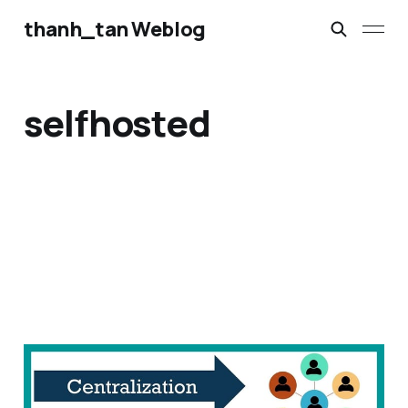
thanh_tan Weblog
selfhosted
Khái niệm về Phi tập
trung hóa