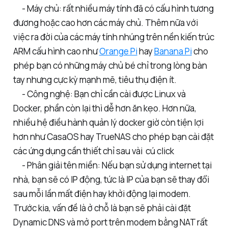
- Máy chủ: rất nhiều máy tính đã có cấu hình tương
đương hoặc cao hơn các máy chủ. Thêm nữa với
việc ra đời của các máy tính nhúng trên nền kiến trúc
ARM cấu hình cao như
Orange Pi
hay
Banana Pi
cho
phép bạn có những máy chủ bé chỉ trong lòng bàn
tay nhưng cực kỳ mạnh mẽ, tiêu thụ điện ít.
- Công nghệ: Bạn chỉ cần cài được Linux và
Docker, phần còn lại thì dễ hơn ăn kẹo. Hơn nữa,
nhiều hệ điều hành quản lý docker giờ còn tiện lợi
hơn như CasaOS hay TrueNAS cho phép bạn cài đặt
các ứng dụng cần thiết chỉ sau vài cú click
- Phân giải tên miền: Nếu bạn sử dụng internet tại
nhà, bạn sẽ có IP động, tức là IP của bạn sẽ thay đổi
sau mỗi lần mất điện hay khởi động lại modem.
Trước kia, vấn đề là ở chỗ là bạn sẽ phải cài đặt
Dynamic DNS và mở port trên modem bằng NAT rất